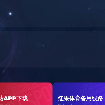
足球联赛报名启动
注意事项