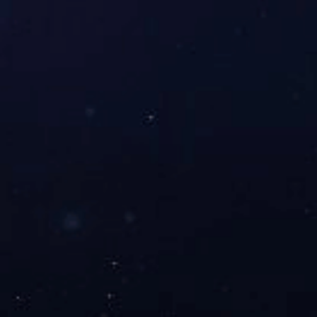
航
推荐文章
发现
米兰官网入口
产品介绍
新闻动态
集团服务
联络
米兰官网入口
SiteMap