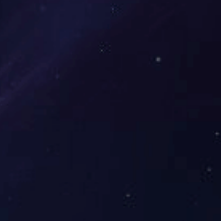
年龄不符、转会手续未完成等。为避免争议，球队需
未在当季其他赛事中注册，否则将触发资格冲突，导
可能存在拥堵情况，建议球队避开首日或截止日期前
交。球队还应定期备份所有报名信息与文件，以防因
025年度足球联赛报名流程既科学又严谨，要求参
和费用管理全方位规范执行。任何一个环节出现疏
与严格执行尤为关键。各参赛队需在报名前做好充分
通过审核。
来说，理解报名政策、掌握操作流程、避免高频风险
为各俱乐部和参赛者提供清晰的参考，帮助大家节省
的挑战。
下一篇