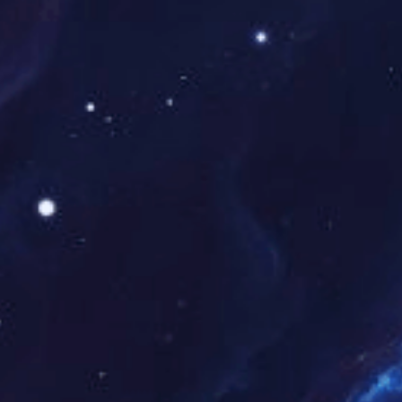
内部自查会议，按照联赛组委会公布的报名须知逐条
提前咨询联赛官方客服或报名指导人员，避免因理解
确保真实性和一致性，否则将有可能被取消报名资
流程
用更高效的线上身份核验和信息同步机制。因此，参
册，确认主账号是否具备管理球队的权限。注册完成
用户可在此维护球员和工作人员信息。
入、资料上传、系统审核、确认提交。在录入阶段，
信息，并确保与证件资料一致。在上传阶段，所有文
上传，否则可能被系统判定为无效文件。
自动审核流程，并根据提交资料的完整度、清晰度、
”，球队必须在规定期限内完成更改，否则报名将自
名”按钮完成最终提交，这一步需特别注意，因为未