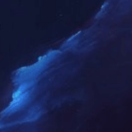
集团服务
联络
米兰官网入口