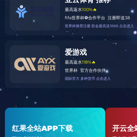
2025年度
全程指南及
2025-12-06