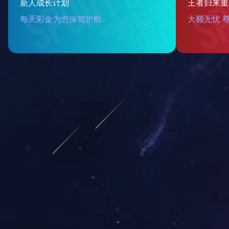
本文将围绕“2025年度足球联赛报名启
资格审核、报名流程、赛后管理四大部分构
名的新变化、新要求和新工具，为参赛俱
终提交的全链路说明，同时分析报名过程
方法、时间节点提醒、安全合规要求等内
免报名失误，提高参赛效率。文章结尾将
点风险，确保顺利完成报名。
1、参赛资格及报名前
2025年度足球联赛在参赛资格方面延续
方面提出更严格要求。因此，报名主体需
注册状态、球队年龄梯队构成以及教练员
无法进入正式审核流程。
报名前准备的关键部分是资料收集。球
米
近期照片、保险资料等，同时准备电子版
需准备相关管理人员的备案资料，如主教
料直接影响审核通过率。