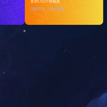
世界杯zhuang点燃夏日足
球狂潮豪门对决黑马崛起冠
军悬念全面升级
2026-05-31
导航
发现
米兰官网入口
产品介绍
新闻动态